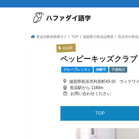
英会話教室検索サイト TOP
滋賀県の英会話教室
長浜市の英会
長浜駅
ペッピーキッズクラブ
グループレッスン
体験可
子供向け
滋賀県長浜市列見町43-10 ヴィラワ
長浜駅から 1180m
お問い合わせください
TOP