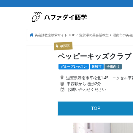
英会話教室検索サイト TOP
滋賀県の英会話教室
湖南市の英会
甲西駅
ペッピーキッズクラブ
グループレッスン
体験可
子供向け
滋賀県湖南市平松北1-45 エクセル甲西
甲西駅から 徒歩2分
お問い合わせください
TOP