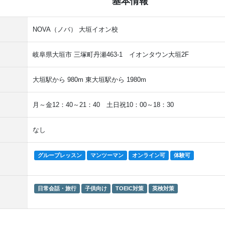
基本情報
NOVA（ノバ） 大垣イオン校
岐阜県大垣市 三塚町丹瀬463-1 イオンタウン大垣2F
大垣駅から 980m 東大垣駅から 1980m
月～金12：40～21：40 土日祝10：00～18：30
なし
グループレッスン
マンツーマン
オンライン可
体験可
日常会話・旅行
子供向け
TOEIC対策
英検対策