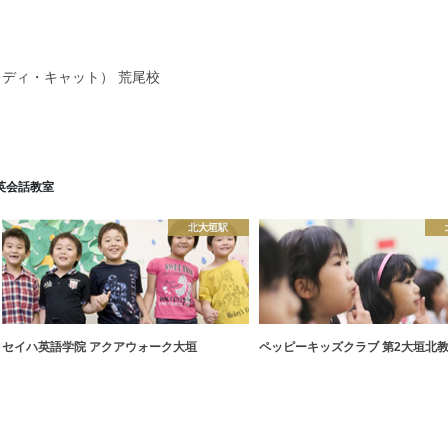
（キディ・キャット） 荒尾校
英会話教室
北大垣駅
セイハ英語学院 アクアウォーク大垣
ペッピーキッズクラブ 第2大垣北