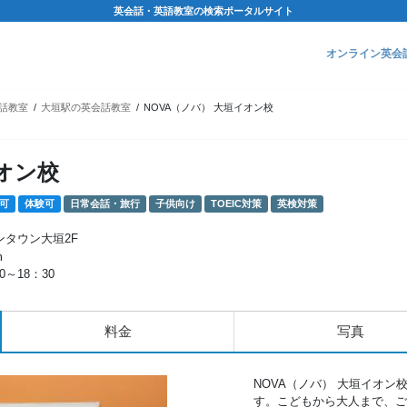
英会話・英語教室の検索ポータルサイト
オンライン英会
話教室
大垣駅の英会話教室
NOVA（ノバ） 大垣イオン校
イオン校
可
体験可
日常会話・旅行
子供向け
TOEIC対策
英検対策
ンタウン大垣2F
m
0～18：30
料金
写真
NOVA（ノバ） 大垣イオ
す。こどもから大人まで、ご