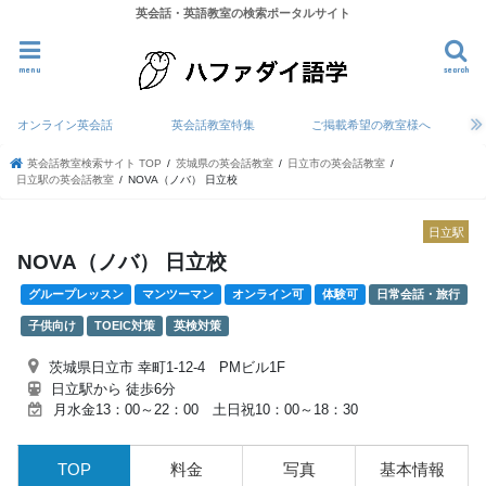
英会話・英語教室の検索ポータルサイト
menu
search
オンライン英会話
英会話教室特集
ご掲載希望の教室様へ
英会話教室検索サイト TOP
茨城県の英会話教室
日立市の英会話教室
日立駅の英会話教室
NOVA（ノバ） 日立校
日立駅
NOVA（ノバ） 日立校
グループレッスン
マンツーマン
オンライン可
体験可
日常会話・旅行
子供向け
TOEIC対策
英検対策
茨城県日立市 幸町1-12-4 PMビル1F
日立駅から 徒歩6分
月水金13：00～22：00 土日祝10：00～18：30
TOP
料金
写真
基本情報