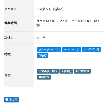
アクセス
日立駅から 徒歩6分
月水金13：00～22：00 土日祝10：00～18：
営業時間
30
定休日
火・木
グループレッスン
マンツーマン
オンライン可
特徴
体験可
日常会話・旅行
子供向け
TOEIC対策
目的
英検対策
日立駅