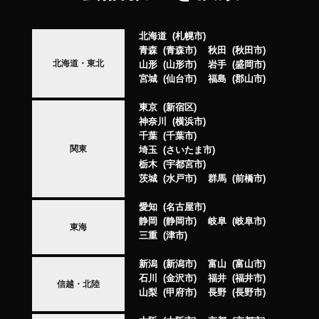
北海道
札幌市
青森
青森市
秋田
秋田市
北海道・東北
山形
山形市
岩手
盛岡市
宮城
仙台市
福島
郡山市
東京
新宿区
神奈川
横浜市
千葉
千葉市
関東
埼玉
さいたま市
栃木
宇都宮市
茨城
水戸市
群馬
前橋市
愛知
名古屋市
静岡
静岡市
岐阜
岐阜市
東海
三重
津市
新潟
新潟市
富山
富山市
石川
金沢市
福井
福井市
信越・北陸
山梨
甲府市
長野
長野市