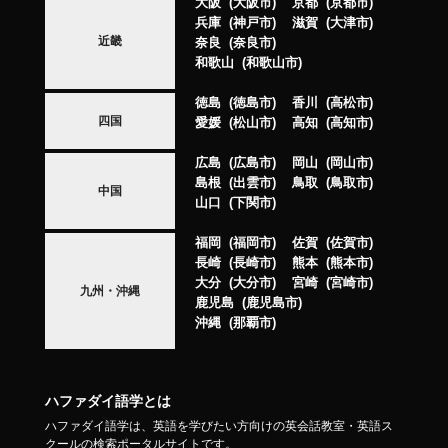
大阪
大阪市
京都
京都市
兵庫
神戸市
滋賀
大津市
近畿
奈良
奈良市
和歌山
和歌山市
徳島
徳島市
香川
高松市
四国
愛媛
松山市
高知
高知市
広島
広島市
岡山
岡山市
島根
出雲市
鳥取
鳥取市
中国
山口
下関市
福岡
福岡市
佐賀
佐賀市
長崎
長崎市
熊本
熊本市
大分
大分市
宮崎
宮崎市
九州・沖縄
鹿児島
鹿児島市
沖縄
那覇市
ハファダイ語学とは
ハファダイ語学は、英語を学びたい方向けの英会話教室・英語ス
クールの検索ポータルサイトです。