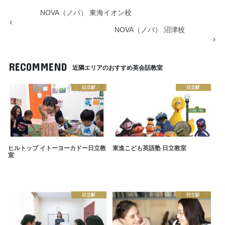
NOVA（ノバ） 東海イオン校
NOVA（ノバ） 沼津校
RECOMMEND
近隣エリアのおすすめ英会話教室
日立駅
日立駅
ヒルトップ イトーヨーカドー日立教
東進こども英語塾 日立教室
室
日立駅
日立駅