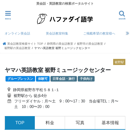
英会話・英語教室の検索ポータルサイト
menu
search
オンライン英会話
英会話教室特集
ご掲載希望の教室様へ
英会話教室検索サイト TOP
静岡県の英会話教室
裾野市の英会話教室
裾野駅の英会話教室
ヤマハ英語教室 裾野ミュージックセンター
裾野駅
ヤマハ英語教室 裾野ミュージックセンター
グループレッスン
体験可
日常会話・旅行
子供向け
静岡県裾野市平松５８１-１
裾野駅から 徒歩4分
フリーダイヤル：月〜土 9：00〜17：30 当会場TEL：月〜
土 10：00〜20：00
TOP
料金
写真
基本情報