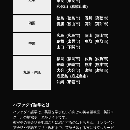
近畿
奈良
奈良市
和歌山
和歌山市
徳島
徳島市
香川
高松市
四国
愛媛
松山市
高知
高知市
広島
広島市
岡山
岡山市
島根
出雲市
鳥取
鳥取市
中国
山口
下関市
福岡
福岡市
佐賀
佐賀市
長崎
長崎市
熊本
熊本市
大分
大分市
宮崎
宮崎市
九州・沖縄
鹿児島
鹿児島市
沖縄
那覇市
ハファダイ語学とは
ハファダイ語学は、英語を学びたい方向けの英会話教室・英語ス
クールの検索ポータルサイトです。
教室型の英会話を地域ごとに紹介するのはもちろん、オンライン
英会話や英語アプリ・教材まで、英語学習する方に役立つサービ