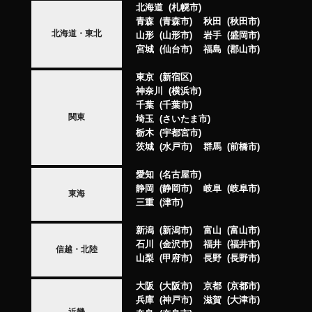
北海道
札幌市
青森
青森市
秋田
秋田市
北海道・東北
山形
山形市
岩手
盛岡市
宮城
仙台市
福島
郡山市
東京
新宿区
神奈川
横浜市
千葉
千葉市
関東
埼玉
さいたま市
栃木
宇都宮市
茨城
水戸市
群馬
前橋市
愛知
名古屋市
静岡
静岡市
岐阜
岐阜市
東海
三重
津市
新潟
新潟市
富山
富山市
石川
金沢市
福井
福井市
信越・北陸
山梨
甲府市
長野
長野市
大阪
大阪市
京都
京都市
兵庫
神戸市
滋賀
大津市