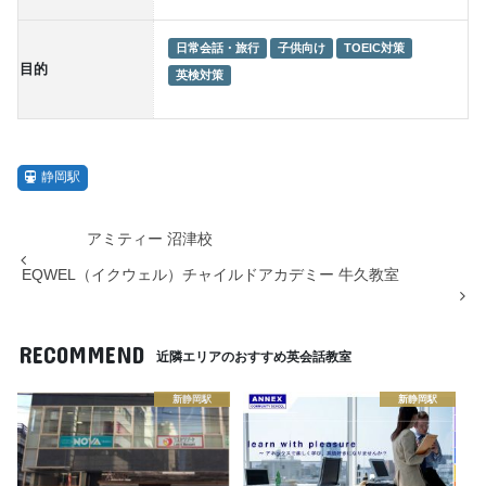
日常会話・旅行
子供向け
TOEIC対策
目的
英検対策
静岡駅
アミティー 沼津校
EQWEL（イクウェル）チャイルドアカデミー 牛久教室
RECOMMEND
近隣エリアのおすすめ英会話教室
新静岡駅
新静岡駅