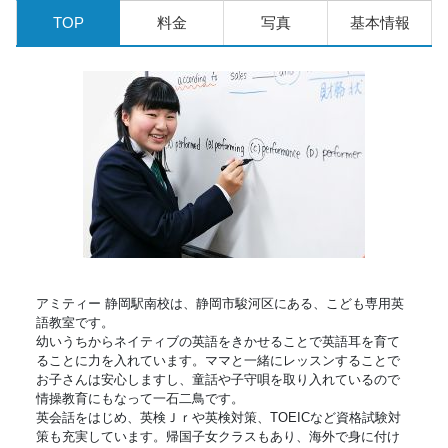
TOP
料金
写真
基本情報
アミティー 静岡駅南校は、静岡市駿河区にある、こども専用英
語教室です。
幼いうちからネイティブの英語をきかせることで英語耳を育て
ることに力を入れています。ママと一緒にレッスンすることで
お子さんは安心しますし、童話や子守唄を取り入れているので
情操教育にもなって一石二鳥です。
英会話をはじめ、英検Ｊｒや英検対策、TOEICなど資格試験対
策も充実しています。帰国子女クラスもあり、海外で身に付け