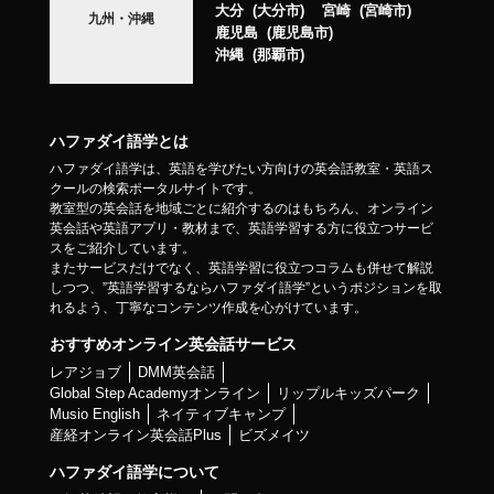
大分
大分市
宮崎
宮崎市
九州・沖縄
鹿児島
鹿児島市
沖縄
那覇市
ハファダイ語学とは
ハファダイ語学は、英語を学びたい方向けの英会話教室・英語ス
クールの検索ポータルサイトです。
教室型の英会話を地域ごとに紹介するのはもちろん、オンライン
英会話や英語アプリ・教材まで、英語学習する方に役立つサービ
スをご紹介しています。
またサービスだけでなく、英語学習に役立つコラムも併せて解説
しつつ、”英語学習するならハファダイ語学”というポジションを取
れるよう、丁寧なコンテンツ作成を心がけています。
おすすめオンライン英会話サービス
レアジョブ
DMM英会話
Global Step Academyオンライン
リップルキッズパーク
Musio English
ネイティブキャンプ
産経オンライン英会話Plus
ビズメイツ
ハファダイ語学について