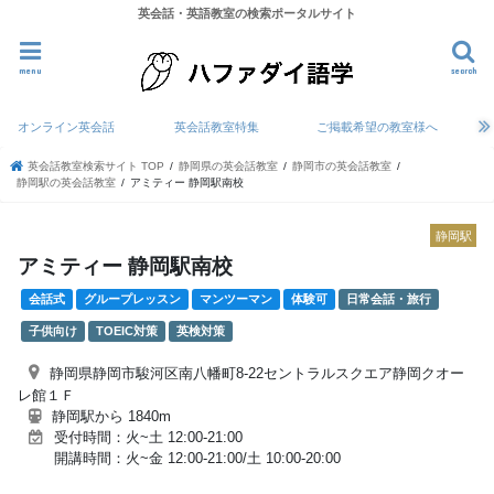
英会話・英語教室の検索ポータルサイト
menu
search
オンライン英会話
英会話教室特集
ご掲載希望の教室様へ
英会話教室検索サイト TOP
静岡県の英会話教室
静岡市の英会話教室
静岡駅の英会話教室
アミティー 静岡駅南校
静岡駅
アミティー 静岡駅南校
会話式
グループレッスン
マンツーマン
体験可
日常会話・旅行
子供向け
TOEIC対策
英検対策
静岡県静岡市駿河区南八幡町8-22セントラルスクエア静岡クオー
レ館１Ｆ
静岡駅から 1840m
受付時間：火~土 12:00-21:00
開講時間：火~金 12:00-21:00/土 10:00-20:00