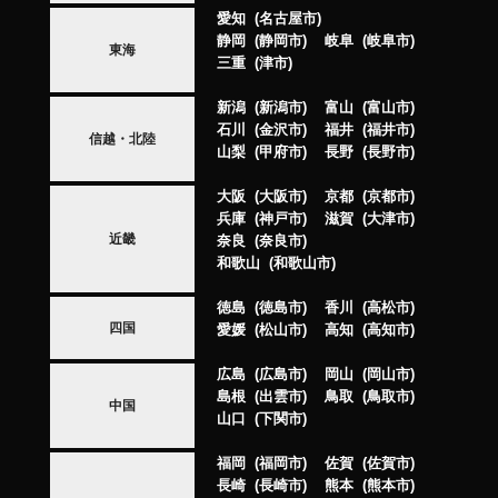
愛知
名古屋市
静岡
静岡市
岐阜
岐阜市
東海
三重
津市
新潟
新潟市
富山
富山市
石川
金沢市
福井
福井市
信越・北陸
山梨
甲府市
長野
長野市
大阪
大阪市
京都
京都市
兵庫
神戸市
滋賀
大津市
近畿
奈良
奈良市
和歌山
和歌山市
徳島
徳島市
香川
高松市
四国
愛媛
松山市
高知
高知市
広島
広島市
岡山
岡山市
島根
出雲市
鳥取
鳥取市
中国
山口
下関市
福岡
福岡市
佐賀
佐賀市
長崎
長崎市
熊本
熊本市