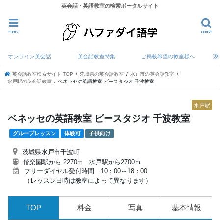
英会話・英語教室の検索ポータルサイト
menu
search
オンライン英会話
英会話教室特集
ご掲載希望の教室様へ
英会話教室検索サイト TOP
茨城県の英会話教室
水戸市の英会話教室
水戸駅の英会話教室
ベネッセの英語教室 ビースタジオ 千波教室
水戸駅
ベネッセの英語教室 ビースタジオ 千波教室
グループレッスン
体験可
子供向け
茨城県水戸市千波町
偕楽園駅から 2270m 水戸駅から2700ｍ
フリーダイヤル受付時間 10：00～18：00
（レッスン日時は教室によって異なります）
TOP
料金
写真
基本情報