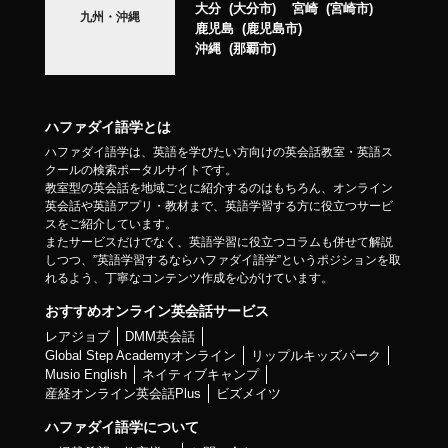
大分
大分市
宮崎
宮崎市
九州・沖縄
鹿児島
鹿児島市
沖縄
那覇市
ハファダイ語学とは
ハファダイ語学は、英語を学びたい方向けの英会話教室・英語ス
クールの検索ポータルサイトです。
教室型の英会話を地域ごとに紹介するのはもちろん、オンライン
英会話や英語アプリ・教材まで、英語学習する方に役立つサービ
スをご紹介しています。
またサービスだけでなく、英語学習に役立つコラムも併せて解説
しつつ、”英語学習するならハファダイ語学”というポジションを取
れるよう、丁寧なコンテンツ作成を心がけています。
おすすめオンライン英会話サービス
レアジョブ
DMM英会話
Global Step Academyオンライン
リップルキッズパーク
Musio English
ネイティブキャンプ
産経オンライン英会話Plus
ビズメイツ
ハファダイ語学について