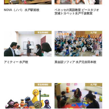
NOVA（ノバ） 水戸駅前校
ベネッセの英語教室 ビースタジオ
茨城トヨペット水戸千波教室
常陸青柳駅
水戸駅
アミティー 水戸校
英会話ソフィア 水戸元吉田本校
常陸青柳駅
水戸駅