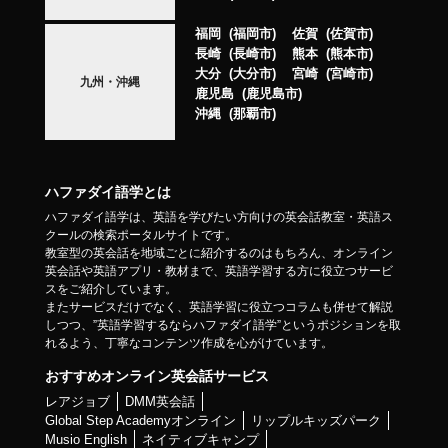
福岡
福岡市
佐賀
佐賀市
長崎
長崎市
熊本
熊本市
大分
大分市
宮崎
宮崎市
九州・沖縄
鹿児島
鹿児島市
沖縄
那覇市
ハファダイ語学とは
ハファダイ語学は、英語を学びたい方向けの英会話教室・英語ス
クールの検索ポータルサイトです。
教室型の英会話を地域ごとに紹介するのはもちろん、オンライン
英会話や英語アプリ・教材まで、英語学習する方に役立つサービ
スをご紹介しています。
またサービスだけでなく、英語学習に役立つコラムも併せて解説
しつつ、”英語学習するならハファダイ語学”というポジションを取
れるよう、丁寧なコンテンツ作成を心がけています。
おすすめオンライン英会話サービス
レアジョブ
DMM英会話
Global Step Academyオンライン
リップルキッズパーク
Musio English
ネイティブキャンプ