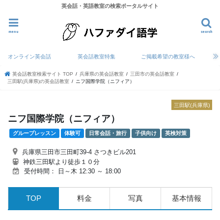
英会話・英語教室の検索ポータルサイト
menu
search
オンライン英会話
英会話教室特集
ご掲載希望の教室様へ
英会話教室検索サイト TOP
兵庫県の英会話教室
三田市の英会話教室
三田駅(兵庫県)の英会話教室
ニフ国際学院（ニフィア）
三田駅(兵庫県)
ニフ国際学院（ニフィア）
グループレッスン
体験可
日常会話・旅行
子供向け
英検対策
兵庫県三田市三田町39-4 さつきビル201
神鉄三田駅より徒歩１０分
受付時間： 日～木 12:30 ～ 18:00
TOP
料金
写真
基本情報