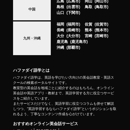
広島
広島市
岡山
岡山市
島根
出雲市
鳥取
鳥取市
中国
山口
下関市
福岡
福岡市
佐賀
佐賀市
長崎
長崎市
熊本
熊本市
大分
大分市
宮崎
宮崎市
九州・沖縄
鹿児島
鹿児島市
沖縄
那覇市
ハファダイ語学とは
ハファダイ語学は、英語を学びたい方向けの英会話教室・英語ス
クールの検索ポータルサイトです。
教室型の英会話を地域ごとに紹介するのはもちろん、オンライン
英会話や英語アプリ・教材まで、英語学習する方に役立つサービ
スをご紹介しています。
またサービスだけでなく、英語学習に役立つコラムも併せて解説
しつつ、”英語学習するならハファダイ語学”というポジションを取
れるよう、丁寧なコンテンツ作成を心がけています。
おすすめオンライン英会話サービス