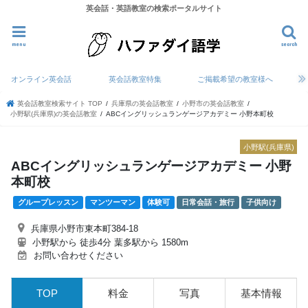
英会話・英語教室の検索ポータルサイト
menu
search
オンライン英会話
英会話教室特集
ご掲載希望の教室様へ
英会話教室検索サイト TOP
兵庫県の英会話教室
小野市の英会話教室
小野駅(兵庫県)の英会話教室
ABCイングリッシュランゲージアカデミー 小野本町校
小野駅(兵庫県)
ABCイングリッシュランゲージアカデミー 小野
本町校
グループレッスン
マンツーマン
体験可
日常会話・旅行
子供向け
兵庫県小野市東本町384-18
小野駅から 徒歩4分 葉多駅から 1580m
お問い合わせください
TOP
料金
写真
基本情報