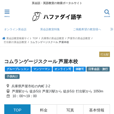
英会話・英語教室の検索ポータルサイト
menu
search
オンライン英会話
英会話教室特集
ご掲載希望の教室様へ
英会話教室検索サイト TOP
兵庫県の英会話教室
芦屋市の英会話教室
打出駅の英会話教室
コムランゲージスクール 芦屋本校
打出駅
コムランゲージスクール 芦屋本校
グループレッスン
マンツーマン
オンライン可
体験可
日常会話・旅行
子供向け
兵庫県芦屋市松の内町 2-2
芦屋駅から 徒歩5分 芦屋川駅から 徒歩5分 打出駅から 1050m
10：00〜19：00
TOP
料金
写真
基本情報