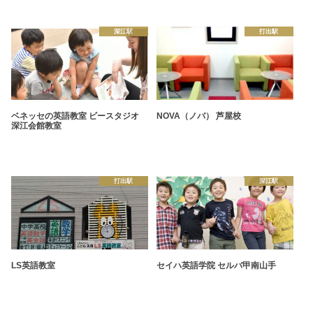
深江駅
打出駅
ベネッセの英語教室 ビースタジオ
NOVA（ノバ） 芦屋校
深江会館教室
打出駅
深江駅
LS英語教室
セイハ英語学院 セルバ甲南山手