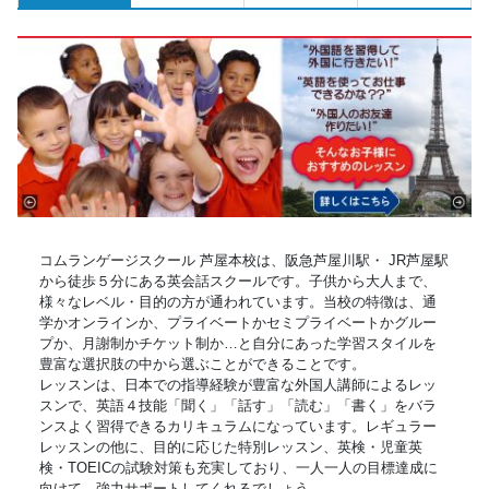
コムランゲージスクール 芦屋本校は、阪急芦屋川駅・ JR芦屋駅
から徒歩５分にある英会話スクールです。子供から大人まで、
様々なレベル・目的の方が通われています。当校の特徴は、通
学かオンラインか、プライベートかセミプライベートかグルー
プか、月謝制かチケット制か…と自分にあった学習スタイルを
豊富な選択肢の中から選ぶことができることです。
レッスンは、日本での指導経験が豊富な外国人講師によるレッ
スンで、英語４技能「聞く」「話す」「読む」「書く」をバラ
ンスよく習得できるカリキュラムになっています。レギュラー
レッスンの他に、目的に応じた特別レッスン、英検・児童英
検・TOEICの試験対策も充実しており、一人一人の目標達成に
向けて、強力サポートしてくれるでしょう。