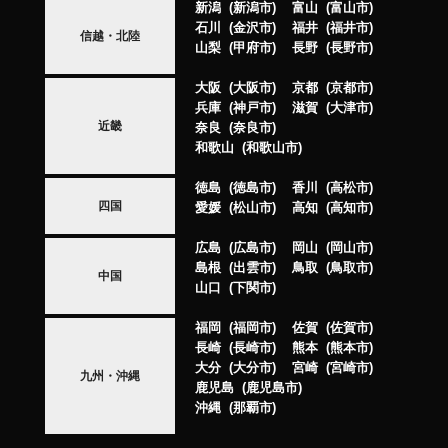
新潟
新潟市
富山
富山市
石川
金沢市
福井
福井市
信越・北陸
山梨
甲府市
長野
長野市
大阪
大阪市
京都
京都市
兵庫
神戸市
滋賀
大津市
近畿
奈良
奈良市
和歌山
和歌山市
徳島
徳島市
香川
高松市
四国
愛媛
松山市
高知
高知市
広島
広島市
岡山
岡山市
島根
出雲市
鳥取
鳥取市
中国
山口
下関市
福岡
福岡市
佐賀
佐賀市
長崎
長崎市
熊本
熊本市
大分
大分市
宮崎
宮崎市
九州・沖縄
鹿児島
鹿児島市
沖縄
那覇市