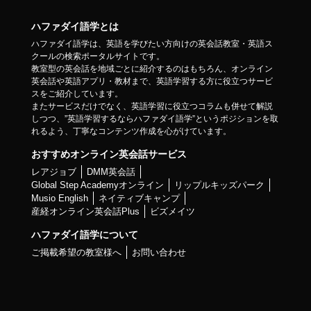
ハファダイ語学とは
ハファダイ語学は、英語を学びたい方向けの英会話教室・英語ス
クールの検索ポータルサイトです。
教室型の英会話を地域ごとに紹介するのはもちろん、オンライン
英会話や英語アプリ・教材まで、英語学習する方に役立つサービ
スをご紹介しています。
またサービスだけでなく、英語学習に役立つコラムも併せて解説
しつつ、”英語学習するならハファダイ語学”というポジションを取
れるよう、丁寧なコンテンツ作成を心がけています。
おすすめオンライン英会話サービス
レアジョブ
DMM英会話
Global Step Academyオンライン
リップルキッズパーク
Musio English
ネイティブキャンプ
産経オンライン英会話Plus
ビズメイツ
ハファダイ語学について
ご掲載希望の教室様へ
お問い合わせ