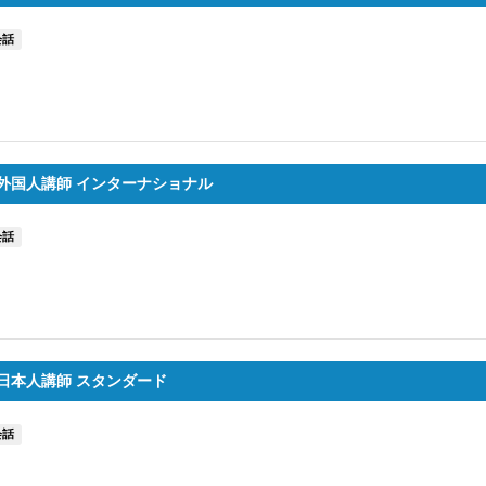
会話
外国人講師 インターナショナル
会話
日本人講師 スタンダード
会話