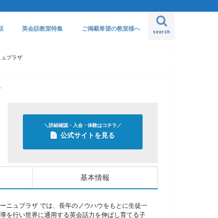
話
英会話教室特集
ご掲載希望の教室様へ
search
ニュプラザ
ザ
＼詳細確認・入会・体験はコチラ／
公式サイトを見る
基本情報
ーニュプラザ では、長年のノウハウをもとに生徒一
導を行い世界に通用する英会話力を伸ばし育てる子