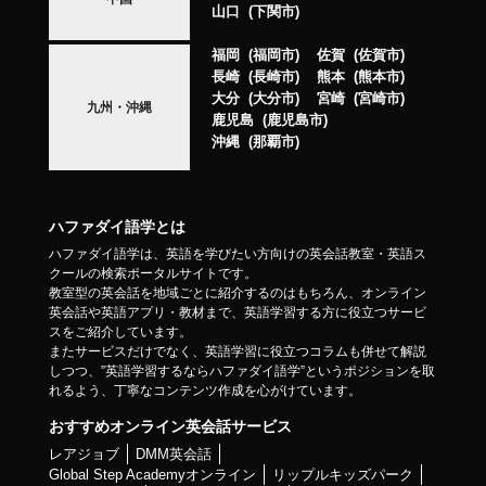
山口
下関市
福岡
福岡市
佐賀
佐賀市
長崎
長崎市
熊本
熊本市
大分
大分市
宮崎
宮崎市
九州・沖縄
鹿児島
鹿児島市
沖縄
那覇市
ハファダイ語学とは
ハファダイ語学は、英語を学びたい方向けの英会話教室・英語ス
クールの検索ポータルサイトです。
教室型の英会話を地域ごとに紹介するのはもちろん、オンライン
英会話や英語アプリ・教材まで、英語学習する方に役立つサービ
スをご紹介しています。
またサービスだけでなく、英語学習に役立つコラムも併せて解説
しつつ、”英語学習するならハファダイ語学”というポジションを取
れるよう、丁寧なコンテンツ作成を心がけています。
おすすめオンライン英会話サービス
レアジョブ
DMM英会話
Global Step Academyオンライン
リップルキッズパーク