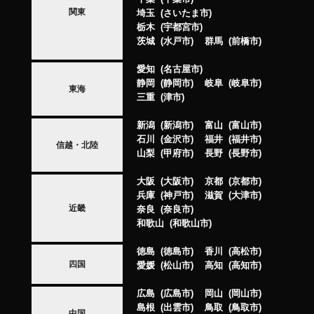
関東
埼玉
さいたま市
栃木
宇都宮市
茨城
水戸市
群馬
前橋市
愛知
名古屋市
静岡
静岡市
岐阜
岐阜市
東海
三重
津市
新潟
新潟市
富山
富山市
石川
金沢市
福井
福井市
信越・北陸
山梨
甲府市
長野
長野市
大阪
大阪市
京都
京都市
兵庫
神戸市
滋賀
大津市
近畿
奈良
奈良市
和歌山
和歌山市
徳島
徳島市
香川
高松市
四国
愛媛
松山市
高知
高知市
広島
広島市
岡山
岡山市
島根
出雲市
鳥取
鳥取市
中国