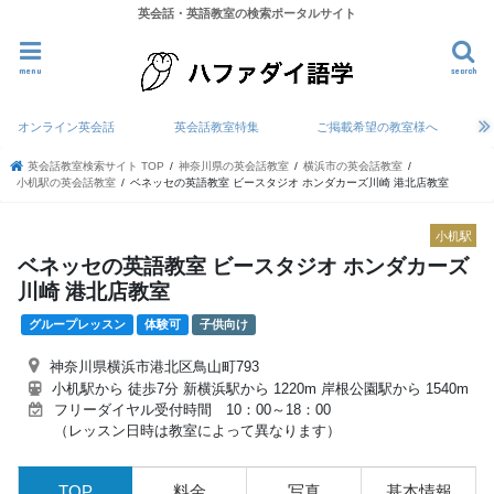
英会話・英語教室の検索ポータルサイト
menu
search
オンライン英会話
英会話教室特集
ご掲載希望の教室様へ
英会話教室検索サイト TOP
神奈川県の英会話教室
横浜市の英会話教室
小机駅の英会話教室
ベネッセの英語教室 ビースタジオ ホンダカーズ川崎 港北店教室
小机駅
ベネッセの英語教室 ビースタジオ ホンダカーズ
川崎 港北店教室
グループレッスン
体験可
子供向け
神奈川県横浜市港北区鳥山町793
小机駅から 徒歩7分 新横浜駅から 1220m 岸根公園駅から 1540m
フリーダイヤル受付時間 10：00～18：00
（レッスン日時は教室によって異なります）
TOP
料金
写真
基本情報