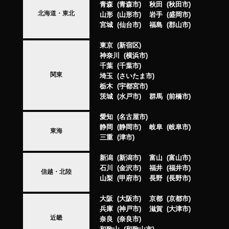
青森
青森市
秋田
秋田市
北海道・東北
山形
山形市
岩手
盛岡市
宮城
仙台市
福島
郡山市
東京
新宿区
神奈川
横浜市
千葉
千葉市
関東
埼玉
さいたま市
栃木
宇都宮市
茨城
水戸市
群馬
前橋市
愛知
名古屋市
静岡
静岡市
岐阜
岐阜市
東海
三重
津市
新潟
新潟市
富山
富山市
石川
金沢市
福井
福井市
信越・北陸
山梨
甲府市
長野
長野市
大阪
大阪市
京都
京都市
兵庫
神戸市
滋賀
大津市
近畿
奈良
奈良市