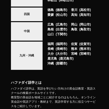
和歌山
和歌山市
徳島
徳島市
香川
高松市
四国
愛媛
松山市
高知
高知市
広島
広島市
岡山
岡山市
島根
出雲市
鳥取
鳥取市
中国
山口
下関市
福岡
福岡市
佐賀
佐賀市
長崎
長崎市
熊本
熊本市
大分
大分市
宮崎
宮崎市
九州・沖縄
鹿児島
鹿児島市
沖縄
那覇市
ハファダイ語学とは
ハファダイ語学は、英語を学びたい方向けの英会話教室・英語ス
クールの検索ポータルサイトです。
教室型の英会話を地域ごとに紹介するのはもちろん、オンライン
英会話や英語アプリ・教材まで、英語学習する方に役立つサービ
スをご紹介しています。