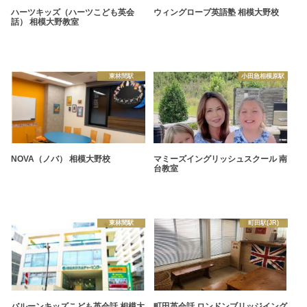
ハーツキッズ（ハーツこども英会
ウィングローブ英語塾 相模大野校
話） 相模大野教室
東林間駅
小田急相模原駅
NOVA（ノバ） 相模大野校
マミーズイングリッシュスクール 南
台教室
東林間駅
町田駅(JR)
バルーンキッズこども英会話 相模大
町田英会話 ロンドンブリッジイング