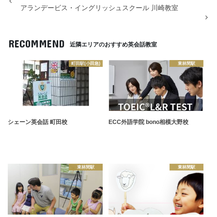
アランデービス・イングリッシュスクール 川崎教室
RECOMMEND
近隣エリアのおすすめ英会話教室
町田駅(小田急)
東林間駅
シェーン英会話 町田校
ECC外語学院 bono相模大野校
東林間駅
東林間駅