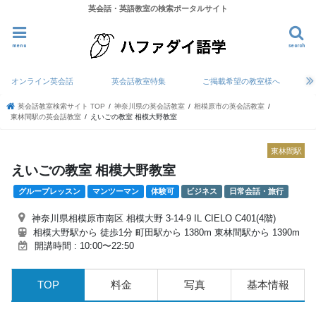
英会話・英語教室の検索ポータルサイト
menu
search
オンライン英会話
英会話教室特集
ご掲載希望の教室様へ
英会話教室検索サイト TOP
神奈川県の英会話教室
相模原市の英会話教室
東林間駅の英会話教室
えいごの教室 相模大野教室
東林間駅
えいごの教室 相模大野教室
グループレッスン
マンツーマン
体験可
ビジネス
日常会話・旅行
神奈川県相模原市南区 相模大野 3-14-9 IL CIELO C401(4階)
相模大野駅から 徒歩1分 町田駅から 1380m 東林間駅から 1390m
開講時間 : 10:00〜22:50
TOP
料金
写真
基本情報