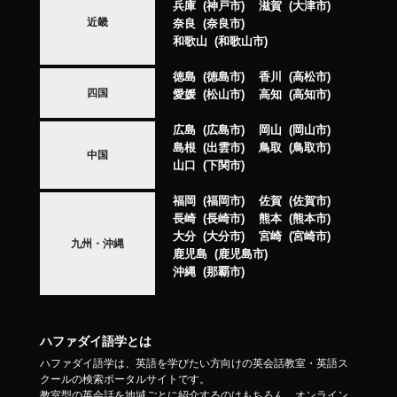
兵庫
神戸市
滋賀
大津市
近畿
奈良
奈良市
和歌山
和歌山市
徳島
徳島市
香川
高松市
四国
愛媛
松山市
高知
高知市
広島
広島市
岡山
岡山市
島根
出雲市
鳥取
鳥取市
中国
山口
下関市
福岡
福岡市
佐賀
佐賀市
長崎
長崎市
熊本
熊本市
大分
大分市
宮崎
宮崎市
九州・沖縄
鹿児島
鹿児島市
沖縄
那覇市
ハファダイ語学とは
ハファダイ語学は、英語を学びたい方向けの英会話教室・英語ス
クールの検索ポータルサイトです。
教室型の英会話を地域ごとに紹介するのはもちろん、オンライン