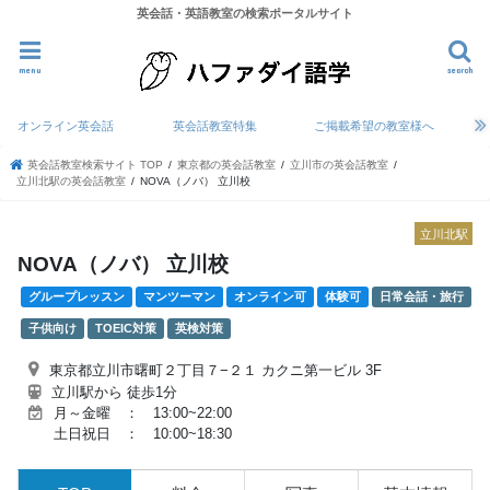
英会話・英語教室の検索ポータルサイト
menu
search
オンライン英会話
英会話教室特集
ご掲載希望の教室様へ
英会話教室検索サイト TOP
東京都の英会話教室
立川市の英会話教室
立川北駅の英会話教室
NOVA（ノバ） 立川校
立川北駅
NOVA（ノバ） 立川校
グループレッスン
マンツーマン
オンライン可
体験可
日常会話・旅行
子供向け
TOEIC対策
英検対策
東京都立川市曙町２丁目７−２１ カクニ第一ビル 3F
立川駅から 徒歩1分
月～金曜 ： 13:00~22:00
土日祝日 ： 10:00~18:30