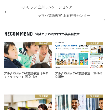
ベルリッツ 立川ランゲージセンター
ヤマハ英語教室 上石神井センター
RECOMMEND
近隣エリアのおすすめ英会話教室
東中神駅
立川北駅
アルクKiddy CAT英語教室（キデ
アルクKiddy CAT英語教室 SHINE
ィ・キャット） 西立川校
立川校
立川南駅
立川南駅