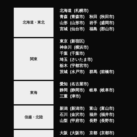
北海道
札幌市
青森
青森市
秋田
秋田市
北海道・東北
山形
山形市
岩手
盛岡市
宮城
仙台市
福島
郡山市
東京
新宿区
神奈川
横浜市
千葉
千葉市
関東
埼玉
さいたま市
栃木
宇都宮市
茨城
水戸市
群馬
前橋市
愛知
名古屋市
静岡
静岡市
岐阜
岐阜市
東海
三重
津市
新潟
新潟市
富山
富山市
石川
金沢市
福井
福井市
信越・北陸
山梨
甲府市
長野
長野市
大阪
大阪市
京都
京都市