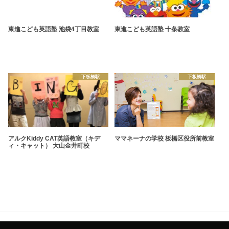
東進こども英語塾 池袋4丁目教室
東進こども英語塾 十条教室
下板橋駅
下板橋駅
アルクKiddy CAT英語教室（キデ
ママネーナの学校 板橋区役所前教室
ィ・キャット） 大山金井町校