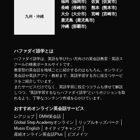
福岡
福岡市
佐賀
佐賀市
長崎
長崎市
熊本
熊本市
大分
大分市
宮崎
宮崎市
九州・沖縄
鹿児島
鹿児島市
沖縄
那覇市
ハファダイ語学とは
ハファダイ語学は、英語を学びたい方向けの英会話教室・英語ス
クールの検索ポータルサイトです。
教室型の英会話を地域ごとに紹介するのはもちろん、オンライン
英会話や英語アプリ・教材まで、英語学習する方に役立つサービ
スをご紹介しています。
またサービスだけでなく、英語学習に役立つコラムも併せて解説
しつつ、”英語学習するならハファダイ語学”というポジションを取
れるよう、丁寧なコンテンツ作成を心がけています。
おすすめオンライン英会話サービス
レアジョブ
DMM英会話
Global Step Academyオンライン
リップルキッズパーク
Musio English
ネイティブキャンプ
産経オンライン英会話Plus
ビズメイツ