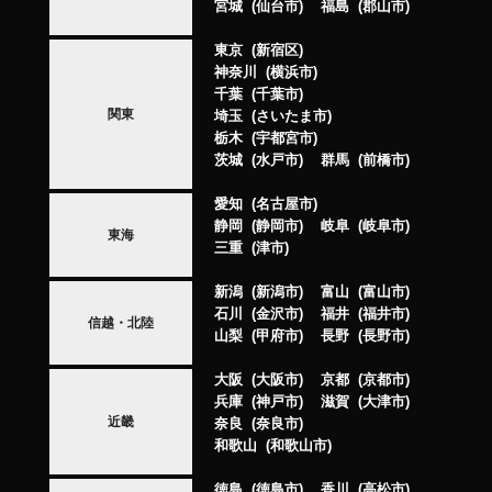
宮城
仙台市
福島
郡山市
東京
新宿区
神奈川
横浜市
千葉
千葉市
関東
埼玉
さいたま市
栃木
宇都宮市
茨城
水戸市
群馬
前橋市
愛知
名古屋市
静岡
静岡市
岐阜
岐阜市
東海
三重
津市
新潟
新潟市
富山
富山市
石川
金沢市
福井
福井市
信越・北陸
山梨
甲府市
長野
長野市
大阪
大阪市
京都
京都市
兵庫
神戸市
滋賀
大津市
近畿
奈良
奈良市
和歌山
和歌山市
徳島
徳島市
香川
高松市