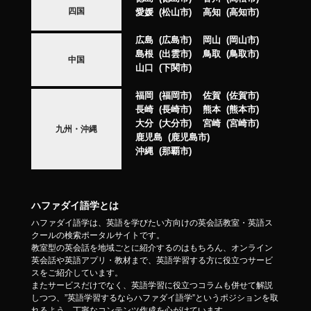
四国
愛媛
松山市
高知
高知市
広島
広島市
岡山
岡山市
島根
出雲市
鳥取
鳥取市
中国
山口
下関市
福岡
福岡市
佐賀
佐賀市
長崎
長崎市
熊本
熊本市
大分
大分市
宮崎
宮崎市
九州・沖縄
鹿児島
鹿児島市
沖縄
那覇市
ハファダイ語学とは
ハファダイ語学は、英語を学びたい方向けの英会話教室・英語ス
クールの検索ポータルサイトです。
教室型の英会話を地域ごとに紹介するのはもちろん、オンライン
英会話や英語アプリ・教材まで、英語学習する方に役立つサービ
スをご紹介しています。
またサービスだけでなく、英語学習に役立つコラムも併せて解説
しつつ、”英語学習するならハファダイ語学”というポジションを取
れるよう、丁寧なコンテンツ作成を心がけています。