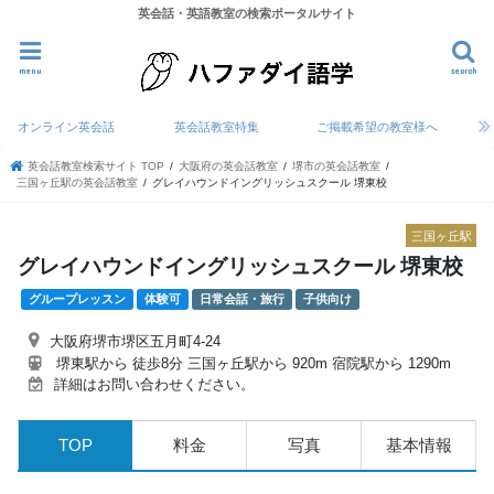
英会話・英語教室の検索ポータルサイト
menu
search
オンライン英会話
英会話教室特集
ご掲載希望の教室様へ
英会話教室検索サイト TOP
大阪府の英会話教室
堺市の英会話教室
三国ヶ丘駅の英会話教室
グレイハウンドイングリッシュスクール 堺東校
三国ヶ丘駅
グレイハウンドイングリッシュスクール 堺東校
グループレッスン
体験可
日常会話・旅行
子供向け
大阪府堺市堺区五月町4-24
堺東駅から 徒歩8分 三国ヶ丘駅から 920m 宿院駅から 1290m
詳細はお問い合わせください。
TOP
料金
写真
基本情報