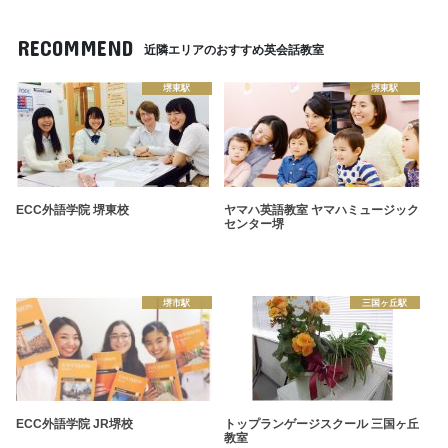
RECOMMEND
近隣エリアのおすすめ英会話教室
堺東駅
堺東駅
ECC外語学院 堺東校
ヤマハ英語教室 ヤマハミュージック
センター堺
堺市駅
三国ヶ丘駅
ECC外語学院 JR堺校
トップランゲージスクール 三国ヶ丘
教室