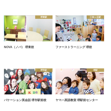
堺東駅
三国ヶ丘駅
NOVA（ノバ） 堺東校
ファーストラーニング 堺校
堺市駅
堺駅
バケーション英会話 堺市駅前校
ヤマハ英語教室 堺駅前センター