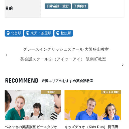
日常会話・旅行
子供向け
目的
北畠駅
東天下茶屋駅
松虫駅
グレースイングリッシュスクール 大阪狭山教室
英会話スクールi2i（アイツーアイ） 阪南町教室
RECOMMEND
近隣エリアのおすすめ英会話教室
北畠駅
東天下茶屋駅
ベネッセの英語教室 ビースタジオ
キッズデュオ（Kids Duo） 阿倍野