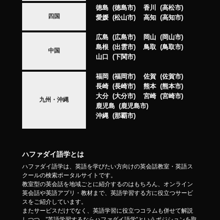
徳島
徳島市
香川
高松市
四国
愛媛
松山市
高知
高知市
広島
広島市
岡山
岡山市
島根
出雲市
鳥取
鳥取市
中国
山口
下関市
福岡
福岡市
佐賀
佐賀市
長崎
長崎市
熊本
熊本市
大分
大分市
宮崎
宮崎市
九州・沖縄
鹿児島
鹿児島市
沖縄
那覇市
ハファダイ語学とは
ハファダイ語学は、英語を学びたい方向けの英会話教室・英語ス
クールの検索ポータルサイトです。
教室型の英会話を地域ごとに紹介するのはもちろん、オンライン
英会話や英語アプリ・教材まで、英語学習する方に役立つサービ
スをご紹介しています。
またサービスだけでなく、英語学習に役立つコラムも併せて解説
しつつ、”英語学習するならハファダイ語学”というポジションを取