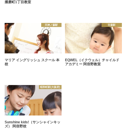
播磨町1丁目教室
天神ノ森駅
北畠駅
マリア イングリッシュ スクール 本
EQWEL（イクウェル）チャイルド
校
アカデミー 阿倍野教室
昭和町駅(大阪府)
Sunshine kids!（サンシャインキッ
ズ） 阿倍野校