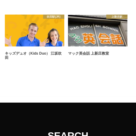
吹田駅(JR)
上新庄駅
キッズデュオ（Kids Duo） 江坂吹
マック英会話 上新庄教室
田
SEARCH