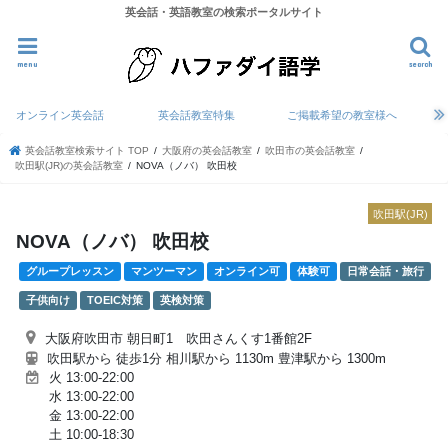
英会話・英語教室の検索ポータルサイト
menu
search
オンライン英会話
英会話教室特集
ご掲載希望の教室様へ
英会話教室検索サイト TOP
大阪府の英会話教室
吹田市の英会話教室
吹田駅(JR)の英会話教室
NOVA（ノバ） 吹田校
吹田駅(JR)
NOVA（ノバ） 吹田校
グループレッスン
マンツーマン
オンライン可
体験可
日常会話・旅行
子供向け
TOEIC対策
英検対策
大阪府吹田市 朝日町1 吹田さんくす1番館2F
吹田駅から 徒歩1分 相川駅から 1130m 豊津駅から 1300m
火 13:00-22:00
水 13:00-22:00
金 13:00-22:00
土 10:00-18:30