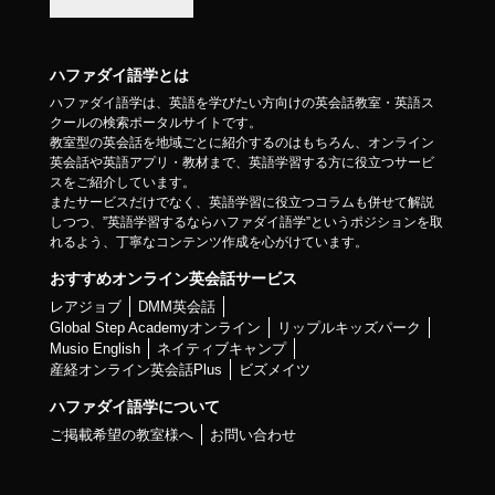
ハファダイ語学とは
ハファダイ語学は、英語を学びたい方向けの英会話教室・英語ス
クールの検索ポータルサイトです。
教室型の英会話を地域ごとに紹介するのはもちろん、オンライン
英会話や英語アプリ・教材まで、英語学習する方に役立つサービ
スをご紹介しています。
またサービスだけでなく、英語学習に役立つコラムも併せて解説
しつつ、”英語学習するならハファダイ語学”というポジションを取
れるよう、丁寧なコンテンツ作成を心がけています。
おすすめオンライン英会話サービス
レアジョブ
DMM英会話
Global Step Academyオンライン
リップルキッズパーク
Musio English
ネイティブキャンプ
産経オンライン英会話Plus
ビズメイツ
ハファダイ語学について
ご掲載希望の教室様へ
お問い合わせ