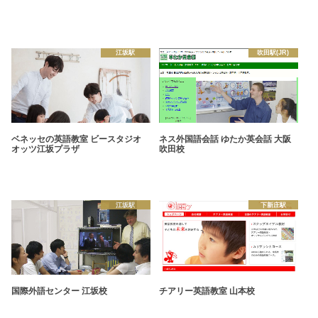
江坂駅
吹田駅(JR)
ベネッセの英語教室 ビースタジオ
ネス外国語会話 ゆたか英会話 大阪
オッツ江坂プラザ
吹田校
江坂駅
下新庄駅
国際外語センター 江坂校
チアリー英語教室 山本校