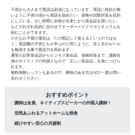
子供から大人まで英語は必須になっています。英語に抵抗が無
いように子供の頃から英語を始めたい、資格や試験対策を目的
にしている、少し時間に余裕が出来たから英会話を習いたい、
などそれぞれ目的に合わせてオーダーメイドでカリキュラムを
組むことができます。
小さなお子様の場合は、ただ暗記して覚えるというのではな
く、英語圏の子供たちが学ぶのと同じように、音と文のルール
を勉強する事で英語力を高めます。
通常の日常英会話からビジネス英会話、資格対策まで、講師全
員がネイティブの外国人なので「正しい英会話」を身につけら
れます。
無料体験レッスンもあるので、興味のある方はぜひ一度お問い
合わせください。
おすすめポイント
講師は全員、ネイティブスピーカーの外国人講師！
活気あふれるアットホームな校舎
続けやすい安心の月謝制