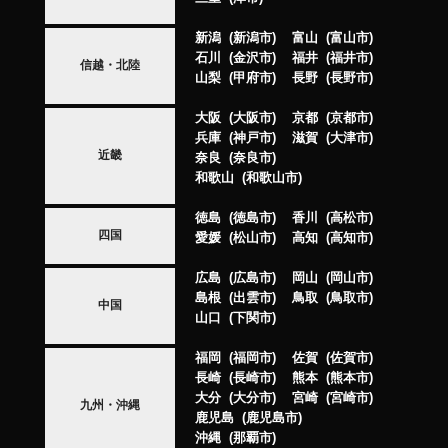
新潟
新潟市
富山
富山市
石川
金沢市
福井
福井市
信越・北陸
山梨
甲府市
長野
長野市
大阪
大阪市
京都
京都市
兵庫
神戸市
滋賀
大津市
近畿
奈良
奈良市
和歌山
和歌山市
徳島
徳島市
香川
高松市
四国
愛媛
松山市
高知
高知市
広島
広島市
岡山
岡山市
島根
出雲市
鳥取
鳥取市
中国
山口
下関市
福岡
福岡市
佐賀
佐賀市
長崎
長崎市
熊本
熊本市
大分
大分市
宮崎
宮崎市
九州・沖縄
鹿児島
鹿児島市
沖縄
那覇市