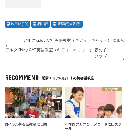
吹田駅(JR)
相川駅
豊津駅(大阪府)
アルクKiddy CAT英語教室（キディ・キャット） 吹田校
アルクKiddy CAT英語教室（キディ・キャット） 森の子
クラブ
RECOMMEND
近隣エリアのおすすめ英会話教室
上新庄駅
吹田駅(JR)
ロイヤル英会話教室 吹田校
小学館アカデミー メロード吹田スク
ール