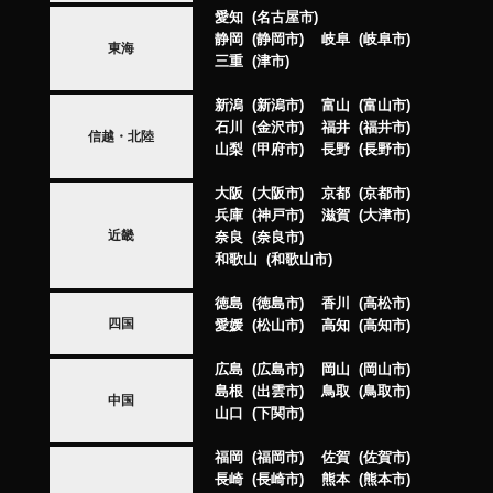
愛知
名古屋市
静岡
静岡市
岐阜
岐阜市
東海
三重
津市
新潟
新潟市
富山
富山市
石川
金沢市
福井
福井市
信越・北陸
山梨
甲府市
長野
長野市
大阪
大阪市
京都
京都市
兵庫
神戸市
滋賀
大津市
近畿
奈良
奈良市
和歌山
和歌山市
徳島
徳島市
香川
高松市
四国
愛媛
松山市
高知
高知市
広島
広島市
岡山
岡山市
島根
出雲市
鳥取
鳥取市
中国
山口
下関市
福岡
福岡市
佐賀
佐賀市
長崎
長崎市
熊本
熊本市