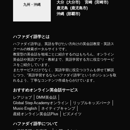
大分
大分市
宮崎
宮崎市
九州・沖縄
鹿児島
鹿児島市
沖縄
那覇市
ハファダイ語学とは
ハファダイ語学は、英語を学びたい方向けの英会話教室・英語ス
クールの検索ポータルサイトです。
教室型の英会話を地域ごとに紹介するのはもちろん、オンライン
英会話や英語アプリ・教材まで、英語学習する方に役立つサービ
スをご紹介しています。
またサービスだけでなく、英語学習に役立つコラムも併せて解説
しつつ、”英語学習するならハファダイ語学”というポジションを取
れるよう、丁寧なコンテンツ作成を心がけています。
おすすめオンライン英会話サービス
レアジョブ
DMM英会話
Global Step Academyオンライン
リップルキッズパーク
Musio English
ネイティブキャンプ
産経オンライン英会話Plus
ビズメイツ
ハファダイ語学について