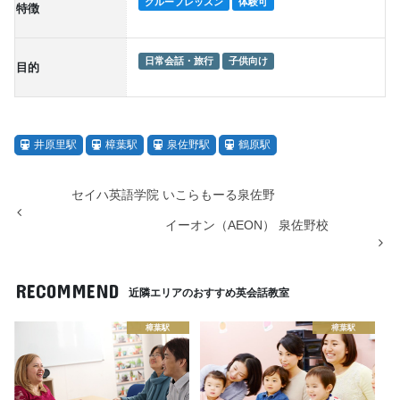
グループレッスン
体験可
特徴
日常会話・旅行
子供向け
目的
井原里駅
樟葉駅
泉佐野駅
鶴原駅
セイハ英語学院 いこらもーる泉佐野
イーオン（AEON） 泉佐野校
RECOMMEND
近隣エリアのおすすめ英会話教室
樟葉駅
樟葉駅