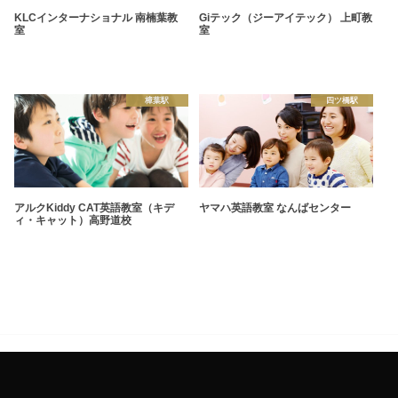
KLCインターナショナル 南楠葉教
Giテック（ジーアイテック） 上町教
室
室
樟葉駅
四ツ橋駅
アルクKiddy CAT英語教室（キデ
ヤマハ英語教室 なんばセンター
ィ・キャット）高野道校