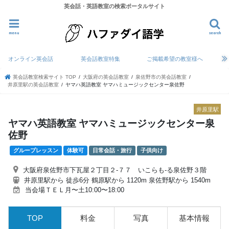
英会話・英語教室の検索ポータルサイト
menu
search
オンライン英会話
英会話教室特集
ご掲載希望の教室様へ
英会話教室検索サイト TOP
大阪府の英会話教室
泉佐野市の英会話教室
井原里駅の英会話教室
ヤマハ英語教室 ヤマハミュージックセンター泉佐野
井原里駅
ヤマハ英語教室 ヤマハミュージックセンター泉
佐野
グループレッスン
体験可
日常会話・旅行
子供向け
大阪府泉佐野市下瓦屋２丁目２-７７ いこらも-る泉佐野３階
井原里駅から 徒歩6分 鶴原駅から 1120m 泉佐野駅から 1540m
当会場ＴＥＬ月〜土10:00〜18:00
TOP
料金
写真
基本情報