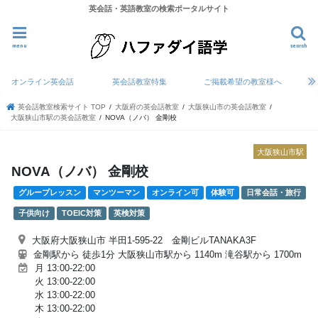
英会話・英語教室の検索ポータルサイト
menu
search
オンライン英会話
英会話教室特集
ご掲載希望の教室様へ
英会話教室検索サイト TOP
大阪府の英会話教室
大阪狭山市の英会話教室
大阪狭山市駅の英会話教室
NOVA（ノバ） 金剛校
大阪狭山市駅
NOVA（ノバ） 金剛校
グループレッスン
マンツーマン
オンライン可
体験可
日常会話・旅行
子供向け
TOEIC対策
英検対策
大阪府大阪狭山市 半田1-595-22 金剛ビルTANAKA3F
金剛駅から 徒歩1分 大阪狭山市駅から 1140m 滝谷駅から 1700m
月 13:00-22:00
火 13:00-22:00
水 13:00-22:00
木 13:00-22:00