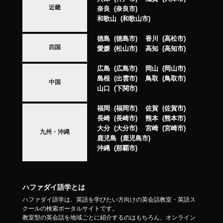
近畿
奈良
奈良市
和歌山
和歌山市
徳島
徳島市
香川
高松市
四国
愛媛
松山市
高知
高知市
広島
広島市
岡山
岡山市
島根
出雲市
鳥取
鳥取市
中国
山口
下関市
福岡
福岡市
佐賀
佐賀市
長崎
長崎市
熊本
熊本市
大分
大分市
宮崎
宮崎市
九州・沖縄
鹿児島
鹿児島市
沖縄
那覇市
ハファダイ語学とは
ハファダイ語学は、英語を学びたい方向けの英会話教室・英語ス
クールの検索ポータルサイトです。
教室型の英会話を地域ごとに紹介するのはもちろん、オンライン