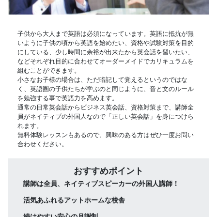
子供から大人まで英語は必須になっています。英語に抵抗が無
いように子供の頃から英語を始めたい、資格や試験対策を目的
にしている、少し時間に余裕が出来たから英会話を習いたい、
などそれぞれ目的に合わせてオーダーメイドでカリキュラムを
組むことができます。
小さなお子様の場合は、ただ暗記して覚えるというのではな
く、英語圏の子供たちが学ぶのと同じように、音と文のルール
を勉強する事で英語力を高めます。
通常の日常英会話からビジネス英会話、資格対策まで、講師全
員がネイティブの外国人なので「正しい英会話」を身につけら
れます。
無料体験レッスンもあるので、興味のある方はぜひ一度お問い
合わせください。
おすすめポイント
講師は全員、ネイティブスピーカーの外国人講師！
活気あふれるアットホームな校舎
続けやすい安心の月謝制