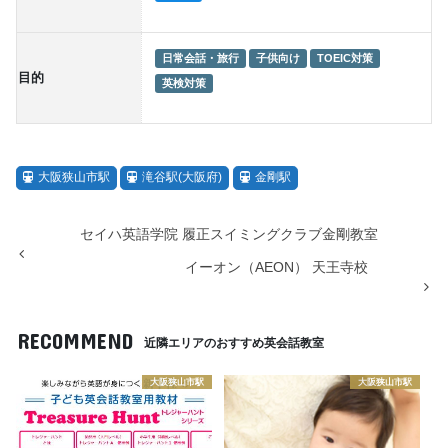
日常会話・旅行
子供向け
TOEIC対策
目的
英検対策
大阪狭山市駅
滝谷駅(大阪府)
金剛駅
セイハ英語学院 履正スイミングクラブ金剛教室
イーオン（AEON） 天王寺校
RECOMMEND
近隣エリアのおすすめ英会話教室
大阪狭山市駅
大阪狭山市駅