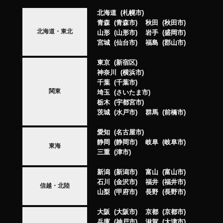
北海道
札幌市
青森
青森市
秋田
秋田市
北海道・東北
山形
山形市
岩手
盛岡市
宮城
仙台市
福島
郡山市
東京
新宿区
神奈川
横浜市
千葉
千葉市
関東
埼玉
さいたま市
栃木
宇都宮市
茨城
水戸市
群馬
前橋市
愛知
名古屋市
静岡
静岡市
岐阜
岐阜市
東海
三重
津市
新潟
新潟市
富山
富山市
石川
金沢市
福井
福井市
信越・北陸
山梨
甲府市
長野
長野市
大阪
大阪市
京都
京都市
兵庫
神戸市
滋賀
大津市