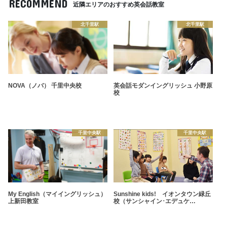
RECOMMEND
近隣エリアのおすすめ英会話教室
北千里駅
北千里駅
NOVA（ノバ） 千里中央校
英会話モダンイングリッシュ 小野原
校
千里中央駅
千里中央駅
My English（マイイングリッシュ）
Sunshine kids! イオンタウン緑丘
上新田教室
校（サンシャイン･エデュケ…