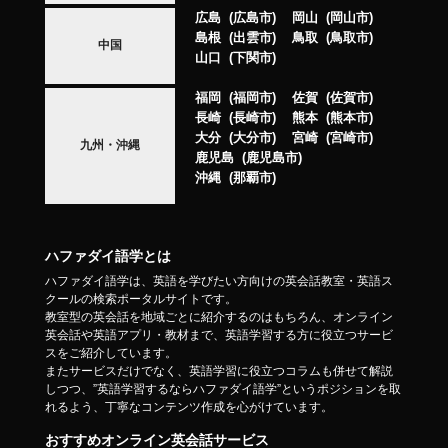
広島
広島市
岡山
岡山市
島根
出雲市
鳥取
鳥取市
中国
山口
下関市
福岡
福岡市
佐賀
佐賀市
長崎
長崎市
熊本
熊本市
大分
大分市
宮崎
宮崎市
九州・沖縄
鹿児島
鹿児島市
沖縄
那覇市
ハファダイ語学とは
ハファダイ語学は、英語を学びたい方向けの英会話教室・英語ス
クールの検索ポータルサイトです。
教室型の英会話を地域ごとに紹介するのはもちろん、オンライン
英会話や英語アプリ・教材まで、英語学習する方に役立つサービ
スをご紹介しています。
またサービスだけでなく、英語学習に役立つコラムも併せて解説
しつつ、”英語学習するならハファダイ語学”というポジションを取
れるよう、丁寧なコンテンツ作成を心がけています。
おすすめオンライン英会話サービス