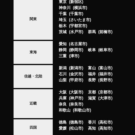
東京
新宿区
神奈川
横浜市
千葉
千葉市
関東
埼玉
さいたま市
栃木
宇都宮市
茨城
水戸市
群馬
前橋市
愛知
名古屋市
静岡
静岡市
岐阜
岐阜市
東海
三重
津市
新潟
新潟市
富山
富山市
石川
金沢市
福井
福井市
信越・北陸
山梨
甲府市
長野
長野市
大阪
大阪市
京都
京都市
兵庫
神戸市
滋賀
大津市
近畿
奈良
奈良市
和歌山
和歌山市
徳島
徳島市
香川
高松市
四国
愛媛
松山市
高知
高知市