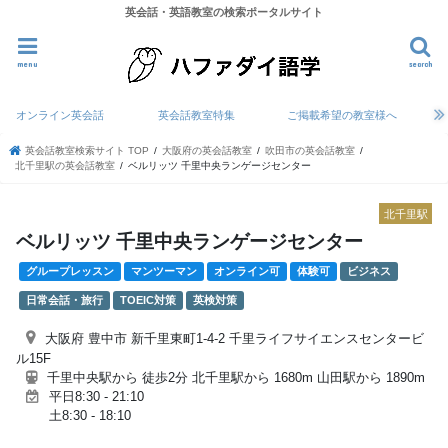
英会話・英語教室の検索ポータルサイト
menu
search
オンライン英会話
英会話教室特集
ご掲載希望の教室様へ
英会話教室検索サイト TOP
大阪府の英会話教室
吹田市の英会話教室
北千里駅の英会話教室
ベルリッツ 千里中央ランゲージセンター
北千里駅
ベルリッツ 千里中央ランゲージセンター
グループレッスン
マンツーマン
オンライン可
体験可
ビジネス
日常会話・旅行
TOEIC対策
英検対策
大阪府 豊中市 新千里東町1-4-2 千里ライフサイエンスセンタービ
ル15F
千里中央駅から 徒歩2分 北千里駅から 1680m 山田駅から 1890m
平日8:30 - 21:10
土8:30 - 18:10