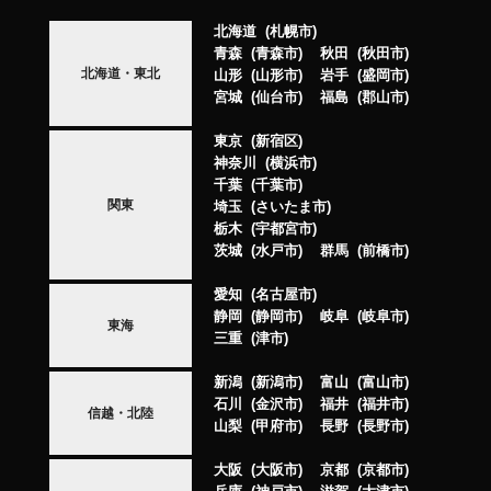
北海道
札幌市
青森
青森市
秋田
秋田市
北海道・東北
山形
山形市
岩手
盛岡市
宮城
仙台市
福島
郡山市
東京
新宿区
神奈川
横浜市
千葉
千葉市
関東
埼玉
さいたま市
栃木
宇都宮市
茨城
水戸市
群馬
前橋市
愛知
名古屋市
静岡
静岡市
岐阜
岐阜市
東海
三重
津市
新潟
新潟市
富山
富山市
石川
金沢市
福井
福井市
信越・北陸
山梨
甲府市
長野
長野市
大阪
大阪市
京都
京都市