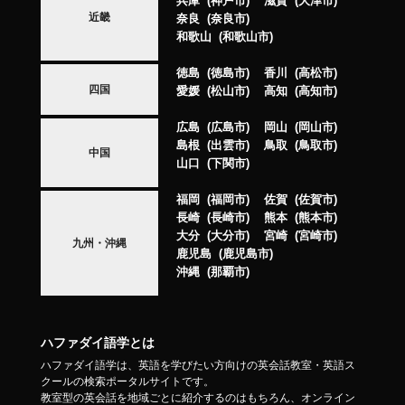
兵庫
神戸市
滋賀
大津市
近畿
奈良
奈良市
和歌山
和歌山市
徳島
徳島市
香川
高松市
四国
愛媛
松山市
高知
高知市
広島
広島市
岡山
岡山市
島根
出雲市
鳥取
鳥取市
中国
山口
下関市
福岡
福岡市
佐賀
佐賀市
長崎
長崎市
熊本
熊本市
大分
大分市
宮崎
宮崎市
九州・沖縄
鹿児島
鹿児島市
沖縄
那覇市
ハファダイ語学とは
ハファダイ語学は、英語を学びたい方向けの英会話教室・英語ス
クールの検索ポータルサイトです。
教室型の英会話を地域ごとに紹介するのはもちろん、オンライン