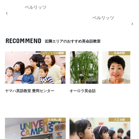
ベルリッツ
ベルリッツ
RECOMMEND
近隣エリアのおすすめ英会話教室
コウノトリの郷駅
北条町駅
ヤマハ英語教室 豊岡センター
オーロラ英会話
伏見桃山駅
八乙女駅